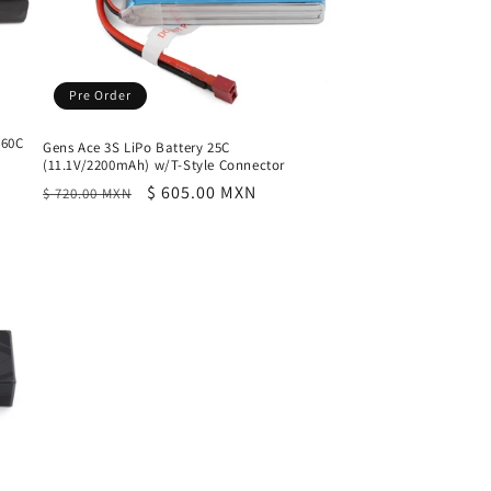
Pre Order
 60C
Gens Ace 3S LiPo Battery 25C
(11.1V/2200mAh) w/T-Style Connector
Precio
Precio
$ 605.00 MXN
$ 720.00 MXN
habitual
de
oferta