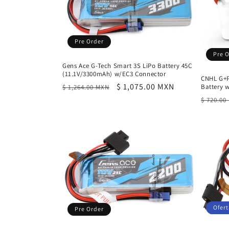
c
i
Pre Order
Pre 
ó
Gens Ace G-Tech Smart 3S LiPo Battery 45C
(11.1V/3300mAh) w/EC3 Connector
CNHL G+P
n
Precio
Precio
$ 1,075.00 MXN
Battery w
$ 1,264.00 MXN
habitual
de
Precio
$ 720.00
oferta
habitu
:
Ofert
Pre Order