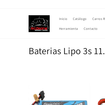
Ir
directamente
al contenido
Inicio
Catálogo
Carros 
Herramienta
Contacto
C
Baterias Lipo 3s 11
o
l
e
c