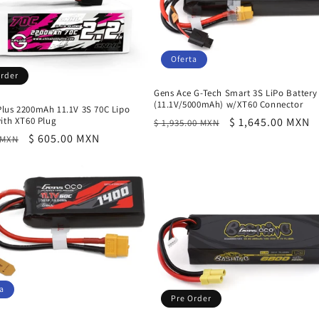
Oferta
Order
Gens Ace G-Tech Smart 3S LiPo Battery
(11.1V/5000mAh) w/XT60 Connector
lus 2200mAh 11.1V 3S 70C Lipo
ith XT60 Plug
Precio
Precio
$ 1,645.00 MXN
$ 1,935.00 MXN
Precio
$ 605.00 MXN
habitual
de
 MXN
al
de
oferta
oferta
a
Pre Order