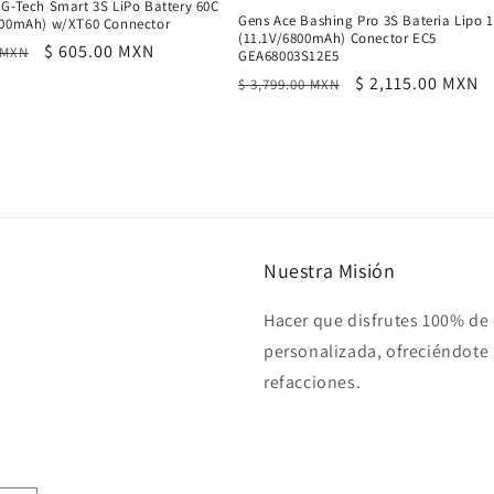
 G-Tech Smart 3S LiPo Battery 60C
Gens Ace Bashing Pro 3S Bateria Lipo 
400mAh) w/XT60 Connector
(11.1V/6800mAh) Conector EC5
Precio
$ 605.00 MXN
 MXN
GEA68003S12E5
al
de
Precio
Precio
$ 2,115.00 MXN
$ 3,799.00 MXN
oferta
habitual
de
oferta
Nuestra Misión
Hacer que disfrutes 100% de
personalizada, ofreciéndote 
refacciones.