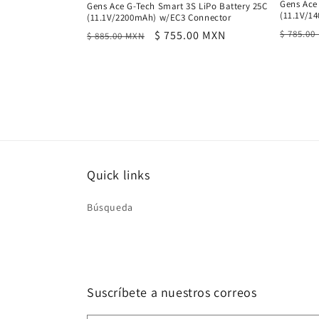
Gens Ace
Gens Ace G-Tech Smart 3S LiPo Battery 25C
(11.1V/1
(11.1V/2200mAh) w/EC3 Connector
Precio
Precio
Precio
$ 755.00 MXN
$ 785.00
$ 885.00 MXN
habitu
habitual
de
oferta
Quick links
Búsqueda
Suscríbete a nuestros correos