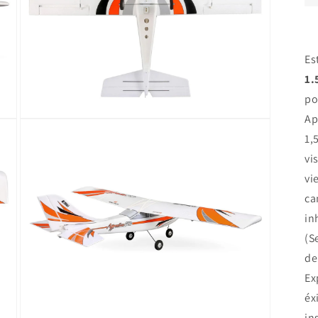
Es
1.
po
Ap
Abrir
elemento
1,
multimedia
3
vi
en
una
vi
ventana
ca
modal
in
(S
de
Ex
éx
in