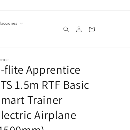
facciones
Iniciar
Carrito
sesión
DRONS
-flite Apprentice
TS 1.5m RTF Basic
mart Trainer
lectric Airplane
(1500mm)