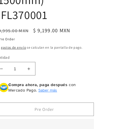
EFL370001
ecio
Precio
$ 9,199.00 MXN
9,995.00 MXN
bitual
de
Pre Order
oferta
s
gastos de envío
se calculan en la pantalla de pago.
ntidad
Reducir
Aumentar
cantidad
cantidad
para
para
Compra ahora, paga después
con
E-
E-
Mercado Pago.
Saber más
flite
flite
Apprentice
Apprentice
STS
STS
Pre Order
1.5m
1.5m
RTF
RTF
Basic
Basic