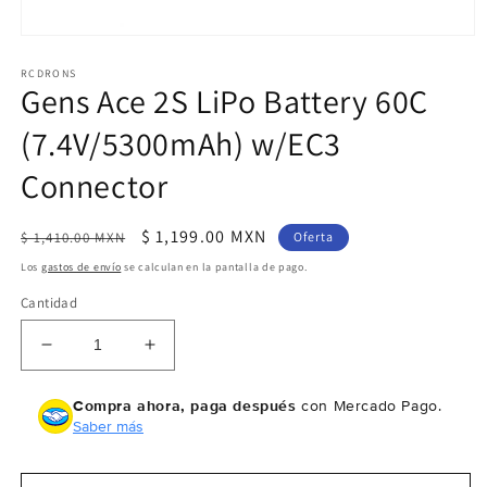
Abrir
elemento
RCDRONS
multimedia
Gens Ace 2S LiPo Battery 60C
1
en
una
(7.4V/5300mAh) w/EC3
ventana
modal
Connector
Precio
Precio
$ 1,199.00 MXN
$ 1,410.00 MXN
Oferta
habitual
de
Los
gastos de envío
se calculan en la pantalla de pago.
oferta
Cantidad
Reducir
Aumentar
cantidad
cantidad
para
para
Compra ahora, paga después
con Mercado Pago.
Gens
Gens
Saber más
Ace
Ace
2S
2S