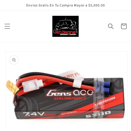
Ir
Envios Gratis En Tu Compra Mayor a $5,000.00
directamente
al contenido
Carrito
Ir
directamente
a la
información
del producto