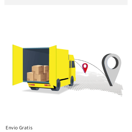
Agrega tu producto al carrito y
elige
1
pagar con Meses sin Tarjeta.
En tu cuenta de Mercado Pago,
elige
2
la cantidad de meses
y confirma.
Paga mes a mes
con saldo disponible,
3
débito u otros medios.
Crédito sujeto a aprobación.
¿Tienes dudas? Consulta nuestra
Ayuda.
Envio Gratis