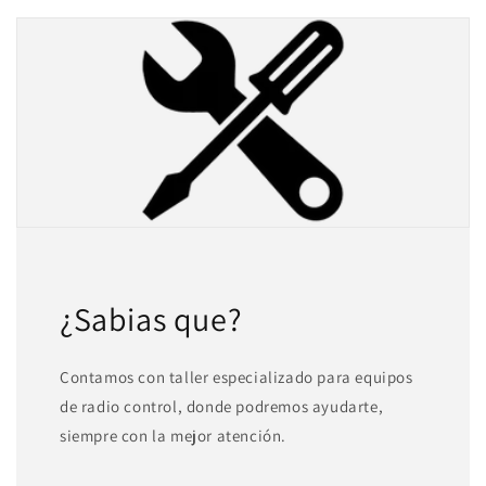
¿Sabias que?
Contamos con taller especializado para equipos
de radio control, donde podremos ayudarte,
Compra ahora y paga a meses
siempre con la mejor atención.
sin tarjeta de crédito