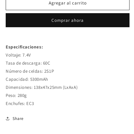
LiPo
LiPo
Agregar al carrito
Battery
Battery
60C
60C
(7.4V/5300mAh)
(7.4V/5300mAh)
Comprar ahora
w/EC3
w/EC3
Connector
Connector
Especificaciones:
Voltaje: 7.4V
Tasa de descarga: 60C
Número de celdas: 2S1P
Capacidad: 5300mAh
Dimensiones: 138x47x25mm (LxAxA)
Peso: 280g
Enchufes: EC3
Share