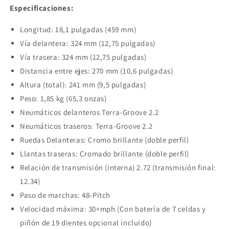
Especificaciones:
Longitud: 18,1 pulgadas (459 mm)
Vía delantera: 324 mm (12,75 pulgadas)
Vía trasera: 324 mm (12,75 pulgadas)
Distancia entre ejes: 270 mm (10,6 pulgadas)
Compra ahora y paga a meses
Altura (total): 241 mm (9,5 pulgadas)
sin tarjeta de crédito
Peso: 1,85 kg (65,3 onzas)
Neumáticos delanteros Terra-Groove 2.2
Agrega tu producto al carrito y
elige
Neumáticos traseros: Terra-Groove 2.2
1
pagar con Meses sin Tarjeta.
En tu cuenta de Mercado Pago,
elige
Ruedas Delanteras: Cromo brillante (doble perfil)
2
la cantidad de meses
y confirma.
Llantas traseras: Cromado brillante (doble perfil)
Paga mes a mes
con saldo disponible,
3
débito u otros medios.
Relación de transmisión (interna) 2.72 (transmisión final:
12.34)
Crédito sujeto a aprobación.
Paso de marchas: 48-Pitch
¿Tienes dudas? Consulta nuestra
Ayuda.
Velocidad máxima: 30+mph (Con batería de 7 celdas y
piñón de 19 dientes opcional incluido)