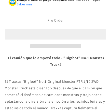
Traxxas
Traxxas
Saber más
&quot;Bigfoot&quot;
&quot;Bigfoot&quot;
No.1
No.1
Original
Original
Pre Order
Monster
Monster
RTR
RTR
1/10
1/10
2WD
2WD
Monster
Monster
Truck
Truck
36234-
36234-
¡El camión que lo empezó todo - "Bigfoot" No.1 Monster
8R5
8R5
Truck!
El Traxxas "Bigfoot" No.1 Original Monster RTR 1/10 2WD
Monster Truck está diseñado después de que el camión que
comenzó el fenómeno de camiones monstruo y trajo coche
aplastando la diversión y la emoción a los recintos feriales y
estadios de todo el mundo. Traxxas captura fielmente el