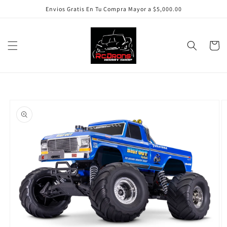
Ir
Envios Gratis En Tu Compra Mayor a $5,000.00
directamente
al contenido
Carrito
Ir
directamente
a la
información
del producto