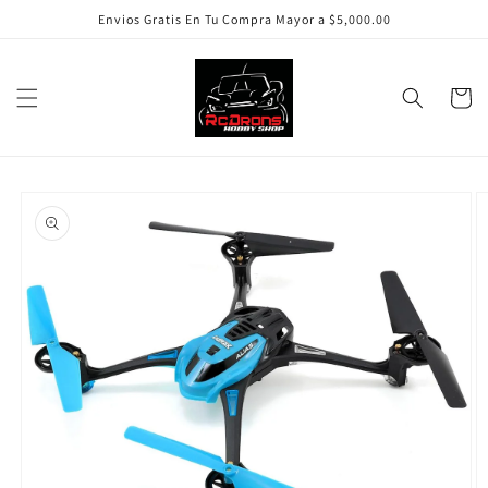
Ir
Envios Gratis En Tu Compra Mayor a $5,000.00
directamente
al contenido
Carrito
Ir
directamente
a la
información
del producto