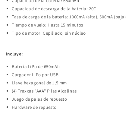
Capacidad de la batería: 650mAh
Capacidad de descarga de la batería: 20C
Tasa de carga de la batería: 1000mA (alta), 500mA (baja)
Tiempo de vuelo: Hasta 15 minutos
Tipo de motor: Cepillado, sin núcleo
Incluye:
Compra ahora y paga a meses
Batería LiPo de 650mAh
sin tarjeta de crédito
Cargador LiPo por USB
Llave hexagonal de 1,5 mm
(4) Traxxas "AAA" Pilas Alcalinas
Agrega tu producto al carrito y
elige
1
pagar con Meses sin Tarjeta.
Juego de palas de repuesto
En tu cuenta de Mercado Pago,
elige
2
Hardware de repuesto
la cantidad de meses
y confirma.
Paga mes a mes
con saldo disponible,
3
débito u otros medios.
Crédito sujeto a aprobación.