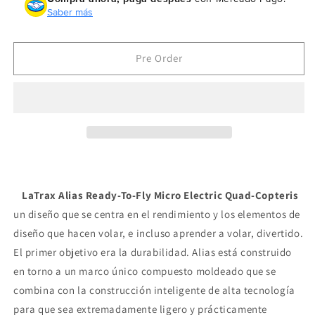
Traxxas
Traxxas
Saber más
LaTrax
LaTrax
Alias
Alias
Ready-
Ready-
Pre Order
To-
To-
Fly
Fly
Micro
Micro
Electric
Electric
Quadcopter
Quadcopter
Drone
Drone
(Blue)
(Blue)
6608
6608
LaTrax Alias Ready-To-Fly Micro Electric Quad-Copteris
un diseño que se centra en el rendimiento y los elementos de
diseño que hacen volar, e incluso aprender a volar, divertido.
El primer objetivo era la durabilidad. Alias está construido
en torno a un marco único compuesto moldeado que se
combina con la construcción inteligente de alta tecnología
para que sea extremadamente ligero y prácticamente